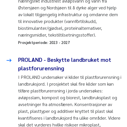
næringsrikt industrielt avløpsvann og vann fra
Østersjøen og Nordsjøen til å dyrke alger ved hjelp
av lokalt tilgjengelig infrastruktur og omdanne dem
til innovative produkter (vannfôrtilskudd,
biostimulanter/gjødsel, proteinalternativer,
næringsmidler, tekstiltilsetningsstoffer).
Prosjektperiode:
2023
-
2027
PROLAND - Beskytte landbruket mot
plastforurensning
I PROLAND undersøker vi kilder til plastforurensning i
landbruksjord. I prosjektet skal fire kilder som kan
tilføre plastforurensning i jorda undersøkes:
avløpsslam, kompost og biorest, landbruksplast og
avsetninger fra atmosfæren. Konsentrasjoner av
plast, plasttyper og additiver knyttet til plast skal
kvantifiseres i landbruksjord fra ulike områder. Videre
skal det vurderes hvilke risikoer mikroplast,