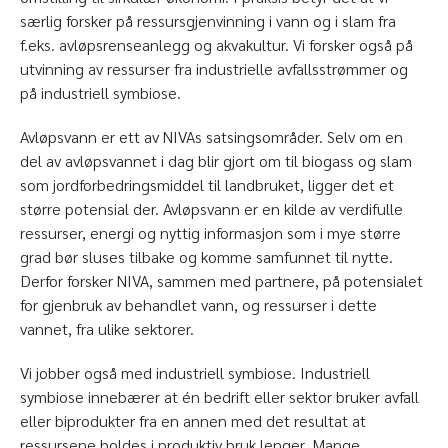
særlig forsker på ressursgjenvinning i vann og i slam fra
f.eks. avløpsrenseanlegg og akvakultur. Vi forsker også på
utvinning av ressurser fra industrielle avfallsstrømmer og
på industriell symbiose.
Avløpsvann er ett av NIVAs satsingsområder. Selv om en
del av avløpsvannet i dag blir gjort om til biogass og slam
som jordforbedringsmiddel til landbruket, ligger det et
større potensial der. Avløpsvann er en kilde av verdifulle
ressurser, energi og nyttig informasjon som i mye større
grad bør sluses tilbake og komme samfunnet til nytte.
Derfor forsker NIVA, sammen med partnere, på potensialet
for gjenbruk av behandlet vann, og ressurser i dette
vannet, fra ulike sektorer.
Vi jobber også med industriell symbiose. Industriell
symbiose innebærer at én bedrift eller sektor bruker avfall
eller biprodukter fra en annen med det resultat at
ressursene holdes i produktiv bruk lenger. Mange