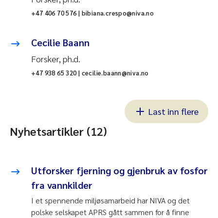
+47 406 70 576 | bibiana.crespo@niva.no
Cecilie Baann
Forsker, ph.d.
+47 938 65 320 | cecilie.baann@niva.no
Last inn flere
Nyhetsartikler (12)
Utforsker fjerning og gjenbruk av fosfor
fra vannkilder
I et spennende miljøsamarbeid har NIVA og det
polske selskapet APRS gått sammen for å finne