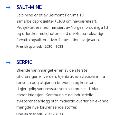
SALT-MINE
Salt-Mine er et av Belmont Forums 13
samarbeidsprosjekter (CRA) om havbærekraft.
Prosjektet er medfinansiert av Norges forskningsråd
og utforsker muligheten for å utvikle bærekraftige
forvaltningsalternativer for avsalting av sjøvann.
Prosjektperiode:
2020
-
2023
SERPIC
Økende vannmangel er en av de største
utfordringene i verden. Gjenbruk av avløpsvann fra
renseanlegg utgjør en betydelig og konstant
tilgjengelig vannressurs som kan brukes til blant
annet irrigasjon. Kommunale og industrielle
avløpsrenseanlegg står imidlertid overfor en økende
mengde nye forurensende stoffer.
Prosjektperiode:
2021
-
2024