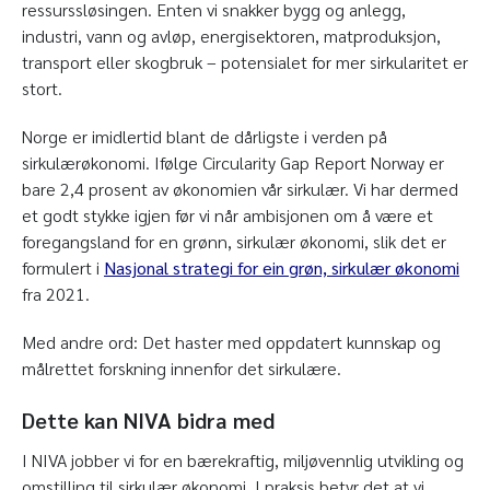
ressurssløsingen. Enten vi snakker bygg og anlegg,
industri, vann og avløp, energisektoren, matproduksjon,
transport eller skogbruk – potensialet for mer sirkularitet er
stort.
Norge er imidlertid blant de dårligste i verden på
sirkulærøkonomi. Ifølge Circularity Gap Report Norway er
bare 2,4 prosent av økonomien vår sirkulær. Vi har dermed
et godt stykke igjen før vi når ambisjonen om å være et
foregangsland for en grønn, sirkulær økonomi, slik det er
formulert i
Nasjonal strategi for ein grøn, sirkulær økonomi
fra 2021.
Med andre ord: Det haster med oppdatert kunnskap og
målrettet forskning innenfor det sirkulære.
Dette kan NIVA bidra med
I NIVA jobber vi for en bærekraftig, miljøvennlig utvikling og
omstilling til sirkulær økonomi. I praksis betyr det at vi