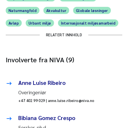
Naturmangfold
Akvakultur
Globale løsninger
Avløp
Urbant miljø
Internasjonalt miljøsamarbeid
RELATERT INNHOLD
Involverte fra NIVA (9)
Anne Luise Ribeiro
Overingeniør
+47 402 99 029 | anne.luise.ribeiro@niva.no
Bibiana Gomez Crespo
Forsker, ph.d.