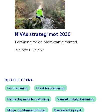
NIVAs strategi mot 2030
Forskning for en bærekraftig framtid.
Publisert:
16.05.2023
RELATERTE TEMA
Forurensning
Plastforurensning
Helhetlig miljøforvaltning
Samlet miljøpåvirkning
Miljø- og klimaendringer
Bærekraftig kyst