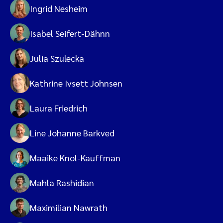
Ingrid Nesheim
Isabel Seifert-Dähnn
Julia Szulecka
Kathrine Ivsett Johnsen
Laura Friedrich
Line Johanne Barkved
Maaike Knol-Kauffman
Mahla Rashidian
Maximilian Nawrath