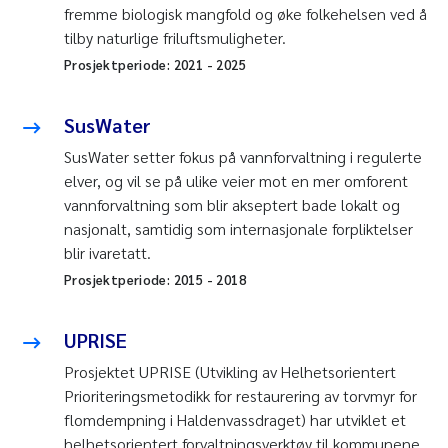
fremme biologisk mangfold og øke folkehelsen ved å
tilby naturlige friluftsmuligheter.
Prosjektperiode:
2021
-
2025
SusWater
SusWater setter fokus på vannforvaltning i regulerte
elver, og vil se på ulike veier mot en mer omforent
vannforvaltning som blir akseptert bade lokalt og
nasjonalt, samtidig som internasjonale forpliktelser
blir ivaretatt.
Prosjektperiode:
2015
-
2018
UPRISE
Prosjektet UPRISE (Utvikling av Helhetsorientert
Prioriteringsmetodikk for restaurering av torvmyr for
flomdempning i Haldenvassdraget)
har utviklet et
helhetsorientert forvaltningsverktøy til kommunene