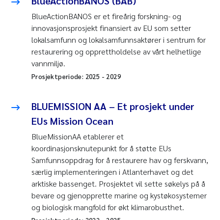
BlueActionBANOS (BAB)
BlueActionBANOS er et fireårig forskning- og
innovasjonsprosjekt finansiert av EU som setter
lokalsamfunn og lokalsamfunnsaktører i sentrum for
restaurering og opprettholdelse av vårt helhetlige
vannmiljø.
Prosjektperiode:
2025
-
2029
BLUEMISSION AA – Et prosjekt under
EUs Mission Ocean
BlueMissionAA etablerer et
koordinasjonsknutepunkt for å støtte EUs
Samfunnsoppdrag for å restaurere hav og ferskvann,
særlig implementeringen i Atlanterhavet og det
arktiske bassenget. Prosjektet vil sette søkelys på å
bevare og gjenopprette marine og kystøkosystemer
og biologisk mangfold for økt klimarobusthet.