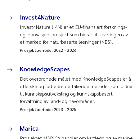
Invest4Nature
Invest4Nature (I4N) er et EU-finansiert forsknings-
og innovasjonsprosjekt som bidrar til utviklingen av
et marked for naturbaserte løsninger (NBS).
Prosjektperiode:
2022
-
2026
KnowledgeScapes
Det overordnede målet med KnowledgeScapes er å
utforske og forbedre deltakende metoder som bidrar
til kunnskapsutveksling og kunnskapsbasert
forvaltning av land- og havområder.
Prosjektperiode:
2023
-
2025
Marica
Prosjektet MARICA handler om kartlegging av marine