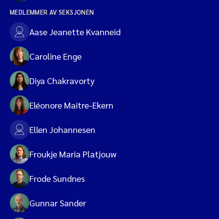
MEDLEMMER AV SEKSJONEN
Aase Jeanette Kvanneid
Caroline Enge
Diya Chakravorty
Eléonore Maitre-Ekern
Ellen Johannesen
Froukje Maria Platjouw
Frode Sundnes
Gunnar Sander