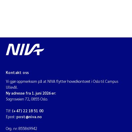
Kontakt oss
Vi gjør oppmerksom på at NIVA flytter hovedkontoret i Oslo til Campus
Ullevål.
Ny adresse fra 1. juni 2026 er:
Sognsveien 72, 0855 Oslo.
Tlf:
(+47) 22 18 51 00
Epost:
post@niva.no
Org. nr: 855869942