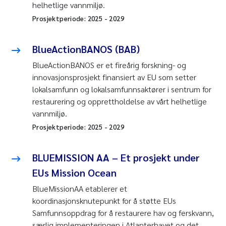
helhetlige vannmiljø.
Prosjektperiode:
2025
-
2029
BlueActionBANOS (BAB)
BlueActionBANOS er et fireårig forskning- og
innovasjonsprosjekt finansiert av EU som setter
lokalsamfunn og lokalsamfunnsaktører i sentrum for
restaurering og opprettholdelse av vårt helhetlige
vannmiljø.
Prosjektperiode:
2025
-
2029
BLUEMISSION AA – Et prosjekt under
EUs Mission Ocean
BlueMissionAA etablerer et
koordinasjonsknutepunkt for å støtte EUs
Samfunnsoppdrag for å restaurere hav og ferskvann,
særlig implementeringen i Atlanterhavet og det