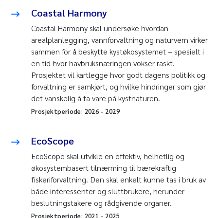
Coastal Harmony
Coastal Harmony skal undersøke hvordan
arealplanlegging, vannforvaltning og naturvern virker
sammen for å beskytte kystøkosystemet – spesielt i
en tid hvor havbruksnæringen vokser raskt.
Prosjektet vil kartlegge hvor godt dagens politikk og
forvaltning er samkjørt, og hvilke hindringer som gjør
det vanskelig å ta vare på kystnaturen.
Prosjektperiode:
2026
-
2029
EcoScope
EcoScope skal utvikle en effektiv, helhetlig og
økosystembasert tilnærming til bærekraftig
fiskeriforvaltning. Den skal enkelt kunne tas i bruk av
både interessenter og sluttbrukere, herunder
beslutningstakere og rådgivende organer.
Prosjektperiode:
2021
-
2025