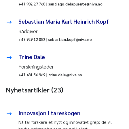
+47 982 27 768 | santiago.delapuente@niva.no
Sebastian Maria Karl Heinrich Kopf
Rådgiver
+47 929 12 082 | sebastian.kopf@niva.no
Trine Dale
Forskningsleder
+47 481 56 969 | trine.dale@niva.no
Nyhetsartikler (23)
Innovasjon i tareskogen
Nå tar forskere et nytt og innovativt grep: de vil
bruke gråsteinbit som en nøkkelart i