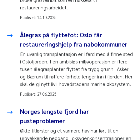
restaureringsarbeidet.
Publisert:
14.10.2025
Ålegras på flyttefot: Oslo får
restaureringshjelp fra nabokommuner
En uvanlig transplantasjon er i ferd med å finne sted
i Oslofjorden. I en ambisiøs miljøoperasjon er flere
tusen ålegrasplanter flyttet fra trygg grunn i Asker
og Bærum til røffere forhold lenger inn i fjorden. Her
skal de gi nytt liv i hovedstadens marine økosystem.
Publisert:
27.06.2025
Norges lengste fjord har
pusteproblemer
Økte tilførsler og et varmere hav har ført til en
urovekkende nedgang i oksygenkonsentrasjoner en