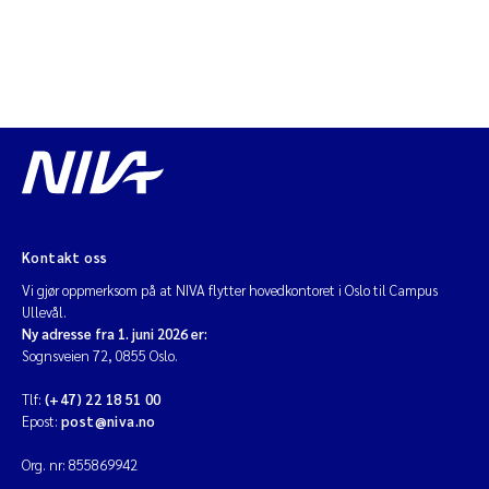
Kontakt oss
Vi gjør oppmerksom på at NIVA flytter hovedkontoret i Oslo til Campus
Ullevål.
Ny adresse fra 1. juni 2026 er:
Sognsveien 72, 0855 Oslo.
Tlf:
(+47) 22 18 51 00
Epost:
post@niva.no
Org. nr: 855869942