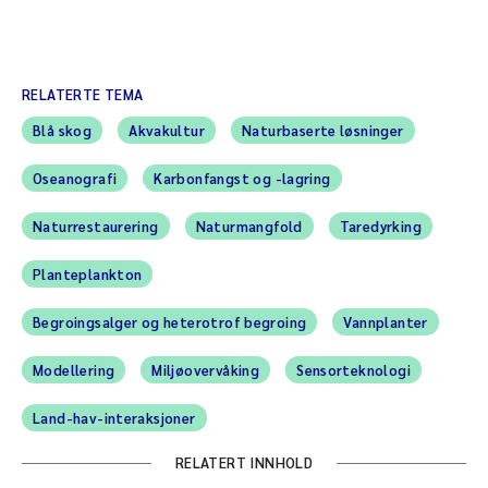
RELATERTE TEMA
Blå skog
Akvakultur
Naturbaserte løsninger
Oseanografi
Karbonfangst og -lagring
Naturrestaurering
Naturmangfold
Taredyrking
Planteplankton
Begroingsalger og heterotrof begroing
Vannplanter
Modellering
Miljøovervåking
Sensorteknologi
Land-hav-interaksjoner
RELATERT INNHOLD