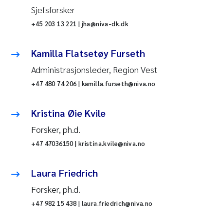
Sjefsforsker
+45 203 13 221 | jha@niva-dk.dk
Kamilla Flatsetøy Furseth
Administrasjonsleder, Region Vest
+47 480 74 206 | kamilla.furseth@niva.no
Kristina Øie Kvile
Forsker, ph.d.
+47 47036150 | kristina.kvile@niva.no
Laura Friedrich
Forsker, ph.d.
+47 982 15 438 | laura.friedrich@niva.no