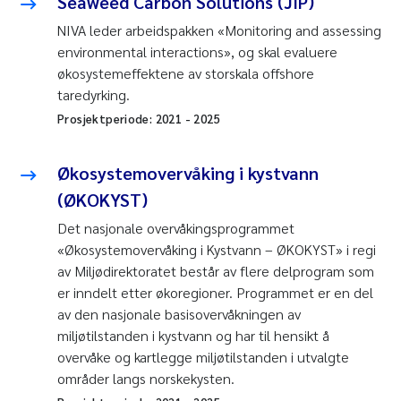
Seaweed Carbon Solutions (JIP)
NIVA leder arbeidspakken «Monitoring and assessing
environmental interactions», og skal evaluere
økosystemeffektene av storskala offshore
taredyrking.
Prosjektperiode:
2021
-
2025
Økosystemovervåking i kystvann
(ØKOKYST)
Det nasjonale overvåkingsprogrammet
«Økosystemovervåking i Kystvann – ØKOKYST» i regi
av Miljødirektoratet består av flere delprogram som
er inndelt etter økoregioner. Programmet er en del
av den nasjonale basisovervåkningen av
miljøtilstanden i kystvann og har til hensikt å
overvåke og kartlegge miljøtilstanden i utvalgte
områder langs norskekysten.