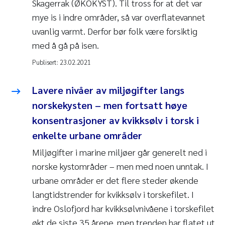
Skagerrak (ØKOKYST). Til tross for at det var
mye is i indre områder, så var overflatevannet
uvanlig varmt. Derfor bør folk være forsiktig
med å gå på isen.
Publisert:
23.02.2021
Lavere nivåer av miljøgifter langs
norskekysten – men fortsatt høye
konsentrasjoner av kvikksølv i torsk i
enkelte urbane områder
Miljøgifter i marine miljøer går generelt ned i
norske kystområder – men med noen unntak. I
urbane områder er det flere steder økende
langtidstrender for kvikksølv i torskefilet. I
indre Oslofjord har kvikksølvnivåene i torskefilet
økt de siste 35 årene, men trenden har flatet ut