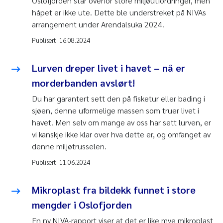
Oslofjorden står overfor store miljøutfordringer, men
håpet er ikke ute. Dette ble understreket på NIVAs
arrangement under Arendalsuka 2024.
Publisert:
16.08.2024
Lurven dreper livet i havet – nå er
morderbanden avslørt!
Du har garantert sett den på fisketur eller bading i
sjøen, denne uformelige massen som truer livet i
havet. Men selv om mange av oss har sett lurven, er
vi kanskje ikke klar over hva dette er, og omfanget av
denne miljøtrusselen.
Publisert:
11.06.2024
Mikroplast fra bildekk funnet i store
mengder i Oslofjorden
En ny NIVA-rapport viser at det er like mye mikroplast