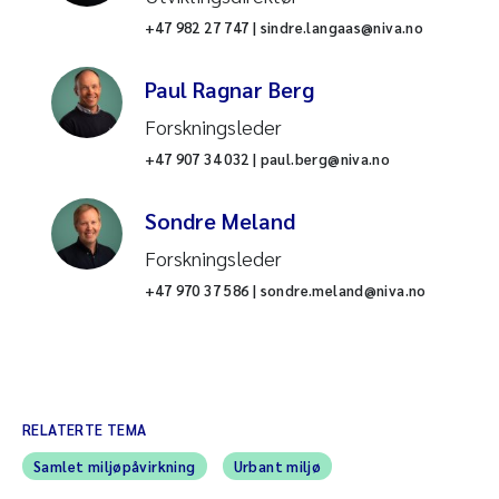
+47 982 27 747 | sindre.langaas@niva.no
Paul Ragnar Berg
Forskningsleder
+47 907 34 032 | paul.berg@niva.no
Sondre Meland
Forskningsleder
+47 970 37 586 | sondre.meland@niva.no
RELATERTE TEMA
Samlet miljøpåvirkning
Urbant miljø