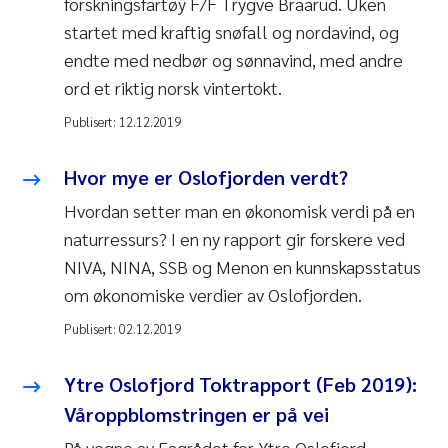
forskningsfartøy F/F Trygve Braarud. Uken
startet med kraftig snøfall og nordavind, og
endte med nedbør og sønnavind, med andre
ord et riktig norsk vintertokt.
Publisert:
12.12.2019
Hvor mye er Oslofjorden verdt?
Hvordan setter man en økonomisk verdi på en
naturressurs? I en ny rapport gir forskere ved
NIVA, NINA, SSB og Menon en kunnskapsstatus
om økonomiske verdier av Oslofjorden.
Publisert:
02.12.2019
Ytre Oslofjord Toktrapport (Feb 2019):
Våroppblomstringen er på vei
På vegne av Fagrådet for Ytre Oslofjord