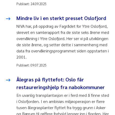
Publisert:
24.09.2025
Mindre liv i en sterkt presset Oslofjord
NIVA har, på oppdrag av Fagrådet for Ytre Oslofjord,
skrevet en samlerapport fra de siste seks årene med
overvåkning i Ytre Oslofjord. Her ser vi på utviklingen
de siste årene, og setter dette i sammenheng med
data fra overvåkningsprogrammet siden oppstarten i
2001.
Publisert:
09.07.2025
Ålegras på flyttefot: Oslo får
restaureringshjelp fra nabokommuner
En uvanlig transplantasjon er i ferd med å finne sted
i Oslofjorden. I en ambisiøs miljøoperasjon er flere
tusen ålegrasplanter flyttet fra trygg grunn i Asker
og Bærum til røffere forhold lenger inn i fjorden. Her