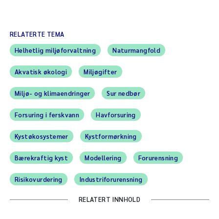
RELATERTE TEMA
Helhetlig miljøforvaltning
Naturmangfold
Akvatisk økologi
Miljøgifter
Miljø- og klimaendringer
Sur nedbør
Forsuring i ferskvann
Havforsuring
Kystøkosystemer
Kystformørkning
Bærekraftig kyst
Modellering
Forurensning
Risikovurdering
Industriforurensning
RELATERT INNHOLD