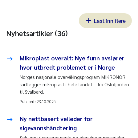
Last inn flere
Nyhetsartikler (36)
Mikroplast overalt: Nye funn avslører
hvor utbredt problemet er i Norge
Norges nasjonale overvåkingsprogram MIKRONOR
kartlegger mikroplast i hele landet – fra Oslofjorden
til Svalbard.
Publisert:
23.10.2025
Ny nettbasert veileder for
sigevannshåndtering
Selv om vi sorterer søpla og gjenvinner materialer,