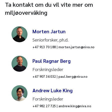
Ta kontakt om du vil vite mer om
miljøovervåking
Morten Jartun
Seniorforsker, ph.d.
+47 913 70 188 | morten.jartun@niva.no
Paul Ragnar Berg
Forskningsleder
+47 907 34 032 | paul.berg@niva.no
Andrew Luke King
Forskningsleder
+47 982 27 725 | andrew.king@niva.no