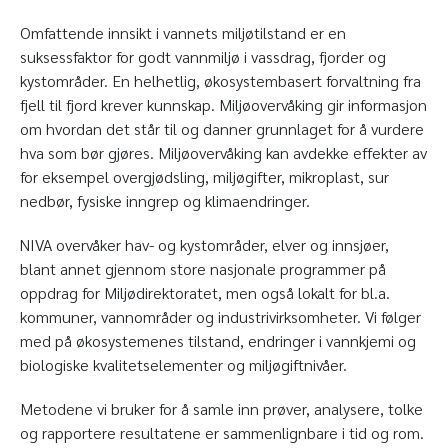
Omfattende innsikt i vannets miljøtilstand er en
suksessfaktor for godt vannmiljø i vassdrag, fjorder og
kystområder. En helhetlig, økosystembasert forvaltning fra
fjell til fjord krever kunnskap. Miljøovervåking gir informasjon
om hvordan det står til og danner grunnlaget for å vurdere
hva som bør gjøres. Miljøovervåking kan avdekke effekter av
for eksempel overgjødsling, miljøgifter, mikroplast, sur
nedbør, fysiske inngrep og klimaendringer.
NIVA overvåker hav- og kystområder, elver og innsjøer,
blant annet gjennom store nasjonale programmer på
oppdrag for Miljødirektoratet, men også lokalt for bl.a.
kommuner, vannområder og industrivirksomheter. Vi følger
med på økosystemenes tilstand, endringer i vannkjemi og
biologiske kvalitetselementer og miljøgiftnivåer.
Metodene vi bruker for å samle inn prøver, analysere, tolke
og rapportere resultatene er sammenlignbare i tid og rom.